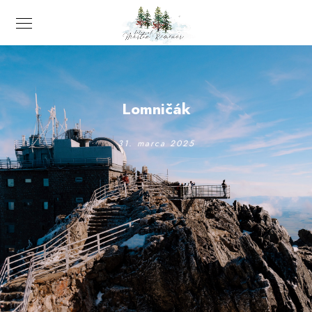
Lomničák
31. marca 2025