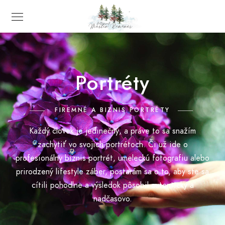
Portréty
FIREMNÉ A BIZNIS PORTRÉTY
Každý človek je jedinečný, a práve to sa snažím
zachytiť vo svojich portrétoch. Či už ide o
profesionálny biznis portrét, umeleckú fotografiu alebo
prirodzený lifestyle záber, postarám sa o to, aby ste sa
cítili pohodlne a výsledok pôsobil autenticky a
nadčasovo.