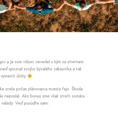
ov a Ja som vôbec nevedel s kým sa stretnem.
hneď spoznal svojho bývalého zákazníka a tak
 vymenili úlohy
ka znela počas plánovania miesta fajn. Škoda
nás neposlal. Ako bonus sme však stretli somára
ej nálady. Veď posúďte sami.