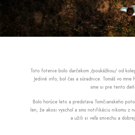
Toto fotenie bolo darčekom /poukážkou/ od koleg
Jediné info, bol čas a súradnice. Tomáš vo mne 
sme si pre tento deň
Bolo horúce leto a predstava Tomčianskeho poto
len, že akosi vyschol a sms notifikáciu nikomu z 
a užili si veľa smiechu a dobr