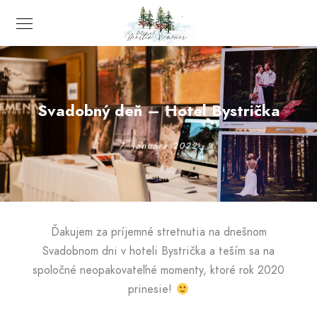
Svadobný deň – Hotel Bystrička
7. januára 2022
Ďakujem za príjemné stretnutia na dnešnom
Svadobnom dni v hoteli Bystrička a teším sa na
spoločné neopakovateľné momenty, ktoré rok 2020
prinesie!