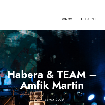
DOMOV
LIFESTYLE
Habera & TEAM –
Amfik Martin
1. apríla 2025