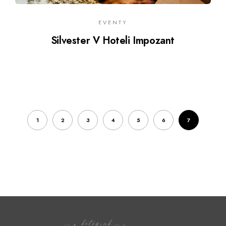
EVENTY
Silvester V Hoteli Impozant
1
2
3
4
5
6
7