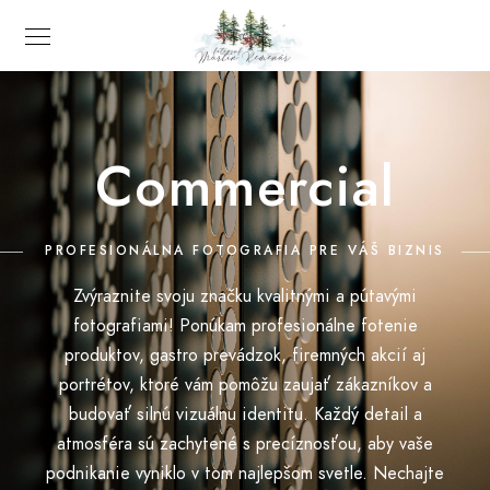
Commercial
PROFESIONÁLNA FOTOGRAFIA PRE VÁŠ BIZNIS
Zvýraznite svoju značku kvalitnými a pútavými
fotografiami! Ponúkam profesionálne fotenie
produktov, gastro prevádzok, firemných akcií aj
portrétov, ktoré vám pomôžu zaujať zákazníkov a
budovať silnú vizuálnu identitu. Každý detail a
atmosféra sú zachytené s precíznosťou, aby vaše
podnikanie vyniklo v tom najlepšom svetle. Nechajte