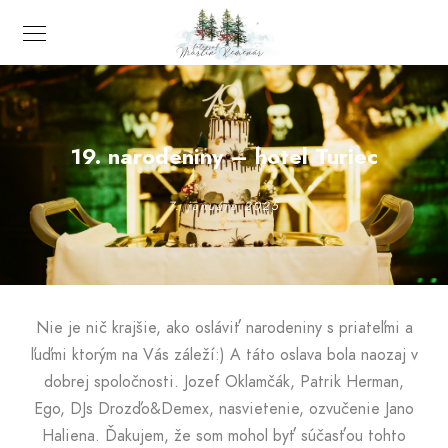
19. narodeniny – hotel Turiec
7. januára 2025
Nie je nič krajšie, ako osláviť narodeniny s priateľmi a
ľuďmi ktorým na Vás záleží:) A táto oslava bola naozaj v
dobrej spoločnosti. Jozef Oklamčák, Patrik Herman,
Ego, DJs Drozďo&Demex, nasvietenie, ozvučenie Jano
Haliena. Ďakujem, že som mohol byť súčasťou tohto